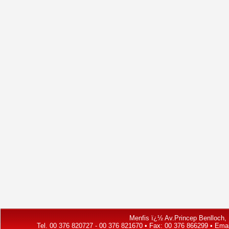
Menfis ï¿½ Av.Princep Benlloch, 1
Tel. 00 376 820727 - 00 376 821670 • Fax: 00 376 866299 • Ema