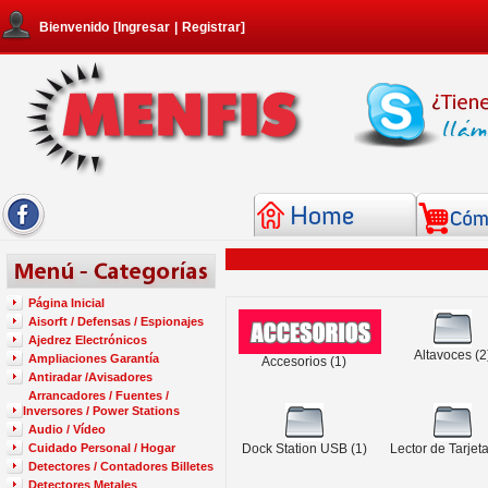
Bienvenido
[
Ingresar
|
Registrar
]
Página Inicial
Aisorft / Defensas / Espionajes
Ajedrez Electrónicos
Altavoces
(2
Ampliaciones Garantía
Accesorios
(1)
Antiradar /Avisadores
Arrancadores / Fuentes /
Inversores / Power Stations
Audio / Vídeo
Cuidado Personal / Hogar
Dock Station USB
(1)
Lector de Tarjet
Detectores / Contadores Billetes
Detectores Metales