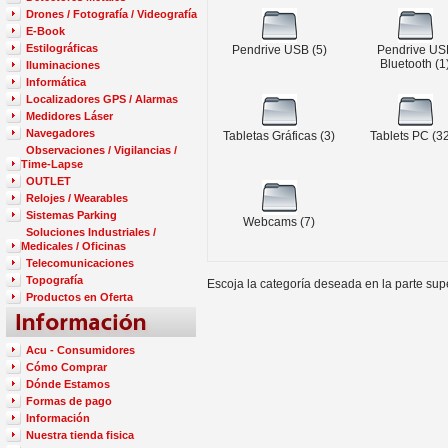
Drones / Fotografía / Videografía
E-Book
Estilográficas
Pendrive USB
(5)
Pendrive US
Bluetooth
(1
Iluminaciones
Informática
Localizadores GPS / Alarmas
Medidores Láser
Navegadores
Tabletas Gráficas
(3)
Tablets PC
(32
Observaciones / Vigilancias /
Time-Lapse
OUTLET
Relojes / Wearables
Sistemas Parking
Webcams
(7)
Soluciones Industriales /
Medicales / Oficinas
Telecomunicaciones
Topografía
Escoja la categoría deseada en la parte supe
Productos en Oferta
Acu - Consumidores
Cómo Comprar
Dónde Estamos
Formas de pago
Información
Nuestra tienda fisica