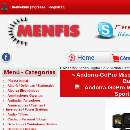
Bienvenido
[
Ingresar
|
Registrar
]
Ubicación:
/
Video Digital / PTZ / Action Cam
» Andorra-GoPro Miss
Bu
Página Inicial
Aisorft / Defensas / Espionajes
Ajedrez Electrónicos
Ampliaciones Garantía
Antiradar /Avisadores
Arrancadores / Fuentes /
Inversores / Power Stations
Audio / Vídeo
Cuidado Personal / Hogar
Detectores / Contadores Billetes
Detectores Metales