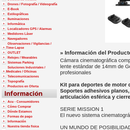
Drones / Fotografía / Videografía
E-Book
Estilográficas
Iluminaciones
Informática
Localizadores GPS / Alarmas
Medidores Láser
Navegadores
Observaciones / Vigilancias /
Time-Lapse
» Información del Product
OUTLET
Relojes / Wearables
Cámara cinematográfica comp
Sistemas Parking
lente estándar de 14mm de G
Soluciones Industriales /
Medicales / Oficinas
profesionales
Telecomunicaciones
Topografía
Kit para deportes de motor 
Productos en Oferta
Soportes adhesivos planos,
articulación esférica y cier
Acu - Consumidores
Cómo Comprar
SERIE MISSION 1
Dónde Estamos
El nuevo sistema cinematográ
Formas de pago
Información
Nuestra tienda fisica
UN MUNDO DE POSIBILIDA