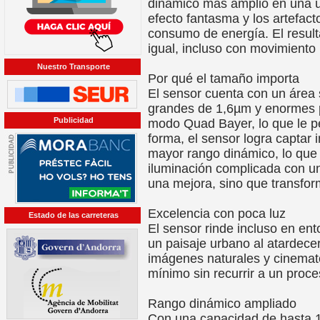
dinámico más amplio en una ún
efecto fantasma y los artefact
consumo de energía. El resulta
igual, incluso con movimiento 
Nuestro Transporte
Por qué el tamaño importa
El sensor cuenta con un área 
grandes de 1,6µm y enormes p
Publicidad
modo Quad Bayer, lo que le p
forma, el sensor logra captar
mayor rango dinámico, lo que 
iluminación complicada con un
una mejora, sino que transfo
Excelencia con poca luz
Estado de las carreteras
El sensor rinde incluso en ent
un paisaje urbano al atardece
imágenes naturales y cinemato
mínimo sin recurrir a un proc
Rango dinámico ampliado
Con una capacidad de hasta 1