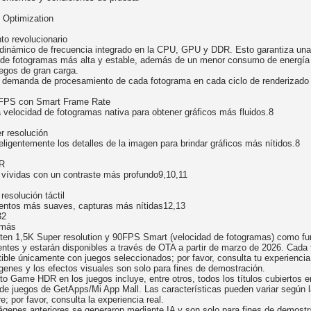
 Optimization
to revolucionario
dinámico de frecuencia integrado en la CPU, GPU y DDR. Esto garantiza una
 de fotogramas más alta y estable, además de un menor consumo de energía 
uegos de gran carga.
a demanda de procesamiento de cada fotograma en cada ciclo de renderizado
 FPS con Smart Frame Rate
 velocidad de fotogramas nativa para obtener gráficos más fluidos.8
r resolución
eligentemente los detalles de la imagen para brindar gráficos más nítidos.8
R
vívidas con un contraste más profundo9,10,11
resolución táctil
entos más suaves, capturas más nítidas12,13
32
 más
ten 1,5K Super resolution y 90FPS Smart (velocidad de fotogramas) como fu
entes y estarán disponibles a través de OTA a partir de marzo de 2026. Cada 
ble únicamente con juegos seleccionados; por favor, consulta tu experiencia 
genes y los efectos visuales son solo para fines de demostración.
to Game HDR en los juegos incluye, entre otros, todos los títulos cubiertos e
 de juegos de GetApps/Mi App Mall. Las características pueden variar según l
e; por favor, consulta la experiencia real.
ágenes anteriores se generaron mediante IA y son solo para fines de demostr