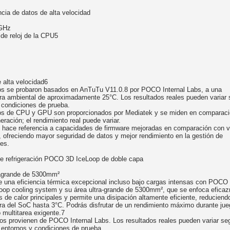
cia de datos de alta velocidad
4GHz
 de reloj de la CPU5
 alta velocidad6
os se probaron basados en AnTuTu V11.0.8 por POCO Internal Labs, a una
ra ambiental de aproximadamente 25°C. Los resultados reales pueden variar
s condiciones de prueba.
os de CPU y GPU son proporcionados por Mediatek y se miden en comparaci
eración; el rendimiento real puede variar.
 hace referencia a capacidades de firmware mejoradas en comparación con v
, ofreciendo mayor seguridad de datos y mejor rendimiento en la gestión de
es.
e refrigeración POCO 3D IceLoop de doble capa
agrande de 5300mm²
de una eficiencia térmica excepcional incluso bajo cargas intensas con POCO
Loop cooling system y su área ultra-grande de 5300mm², que se enfoca efica
s de calor principales y permite una disipación altamente eficiente, reduciendo
ra del SoC hasta 3°C. Podrás disfrutar de un rendimiento máximo durante ju
 multitarea exigente.7
tos provienen de POCO Internal Labs. Los resultados reales pueden variar se
s entornos y condiciones de prueba.