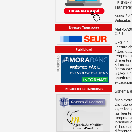
LPDDR5X
Transferen
hasta 3,
Velocidad
Nuestro Transporte
Mali-G720
GPU
UFS 4.1
Lectura de
Publicidad
4.Los dat
temperatu
diferente
5.Los dat
última gen
6.UFS 4.1
anteriores
excepcion
Estado de las carreteras
Sistema d
Área extr
Disfruta 
layer Ice
las fuente
temperatu
intensos o
7. Los da
diferente