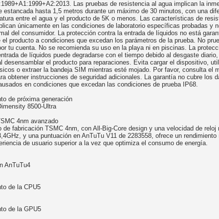
1989+A1:1999+A2:2013. Las pruebas de resistencia al agua implican la inme
e estancada hasta 1,5 metros durante un máximo de 30 minutos, con una dif
tura entre el agua y el producto de 5K o menos. Las características de resis
lican únicamente en las condiciones de laboratorio específicas probadas y no
mal del consumidor. La protección contra la entrada de líquidos no está garan
 el producto a condiciones que excedan los parámetros de la prueba. No prue
or tu cuenta. No se recomienda su uso en la playa ni en piscinas. La protecc
entrada de líquidos puede degradarse con el tiempo debido al desgaste diario
al desensamblar el producto para reparaciones. Evita cargar el dispositivo, util
sicos o extraer la bandeja SIM mientras esté mojado. Por favor, consulta el 
ra obtener instrucciones de seguridad adicionales. La garantía no cubre los 
causados en condiciones que excedan las condiciones de prueba IP68.
to de próxima generación
Dimensity 8500-Ultra
TSMC 4nm avanzado
o de fabricación TSMC 4nm, con All-Big-Core design y una velocidad de relo
3,4GHz, y una puntuación en AnTuTu V11 de 2283558, ofrece un rendimiento
eriencia de usuario superior a la vez que optimiza el consumo de energía.
ón AnTuTu4
to de la CPU5
to de la GPU5