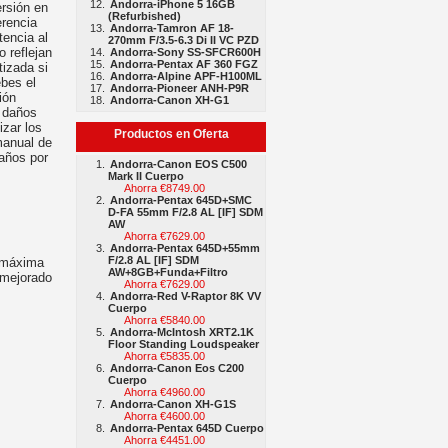
Andorra-iPhone 5 16GB
rsión en
(Refurbished)
erencia
Andorra-Tamron AF 18-
tencia al
270mm F/3.5-6.3 Di II VC PZD
 reflejan
Andorra-Sony SS-SFCR600H
Andorra-Pentax AF 360 FGZ
tizada si
Andorra-Alpine APF-H100ML
bes el
Andorra-Pioneer ANH-P9R
ión
Andorra-Canon XH-G1
, daños
izar los
Productos en Oferta
manual de
daños por
Andorra-Canon EOS C500
Mark II Cuerpo
Ahorra €8749.00
Andorra-Pentax 645D+SMC
D-FA 55mm F/2.8 AL [IF] SDM
AW
Ahorra €7629.00
Andorra-Pentax 645D+55mm
F/2.8 AL [IF] SDM
j máxima
AW+8GB+Funda+Filtro
 mejorado
Ahorra €7629.00
Andorra-Red V-Raptor 8K VV
Cuerpo
Ahorra €5840.00
Andorra-McIntosh XRT2.1K
Floor Standing Loudspeaker
Ahorra €5835.00
Andorra-Canon Eos C200
Cuerpo
Ahorra €4960.00
Andorra-Canon XH-G1S
Ahorra €4600.00
Andorra-Pentax 645D Cuerpo
Ahorra €4451.00