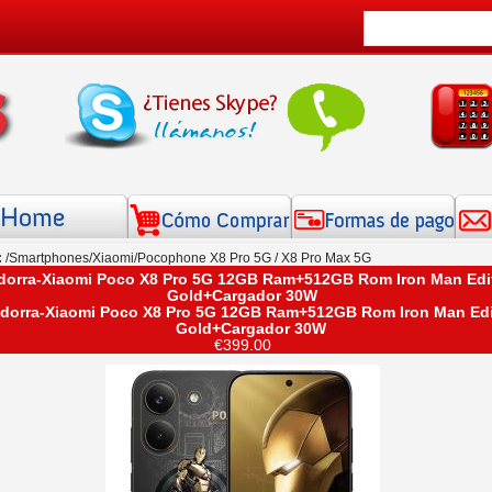
:
/
Smartphones
/
Xiaomi
/Pocophone X8 Pro 5G / X8 Pro Max 5G
dorra-Xiaomi Poco X8 Pro 5G 12GB Ram+512GB Rom Iron Man Edi
Gold+Cargador 30W
€399.00