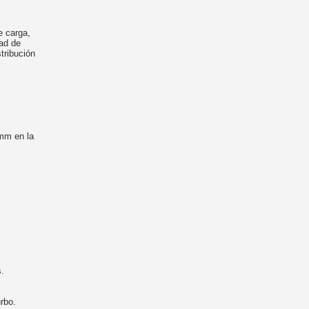
e carga,
dad de
stribución
mm en la
s.
rbo.