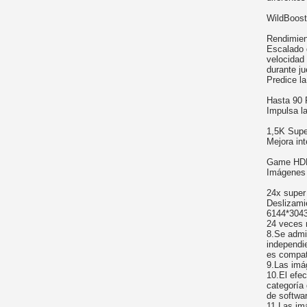
WildBoost
Rendimien
Escalado 
velocidad
durante j
Predice l
Hasta 90
Impulsa la
1,5K Supe
Mejora int
Game HD
Imágenes 
24x super 
Deslizami
6144*304
24 veces
8.Se admi
independi
es compati
9.Las imá
10.El efec
categoría
de softwar
11.Las im