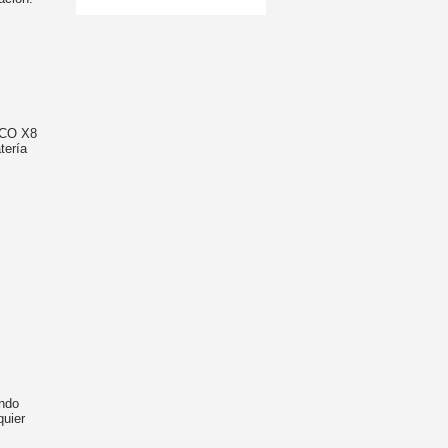
POCO X8
tería
endo
quier