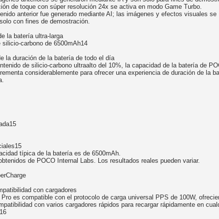
ción de toque con súper resolución 24x se activa en modo Game Turbo.
tenido anterior fue generado mediante AI; las imágenes y efectos visuales se
solo con fines de demostración.
e la batería ultra-larga
e silicio-carbono de 6500mAh14
e la duración de la batería de todo el día
ntenido de silicio-carbono ultraalto del 10%, la capacidad de la batería de 
crementa considerablemente para ofrecer una experiencia de duración de la ba
a.
mada15
iales15
acidad típica de la batería es de 6500mAh.
obtenidos de POCO Internal Labs. Los resultados reales pueden variar.
erCharge
patibilidad con cargadores
ro es compatible con el protocolo de carga universal PPS de 100W, ofreci
mpatibilidad con varios cargadores rápidos para recargar rápidamente en cual
16