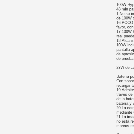
100W Hyp
48 min pa
1.No se in
de 100W o
16.POCO X
favor, con
17.100W H
real puede
18.Alcanz
100W incl
pantalla 
de aproxi
de prueba.
27W de ca
Batería por
Con soport
recargar t
19.Admite
través de
de la bate
batería y 
20.La car
mediante 
21.La ima
no está re
marcas re