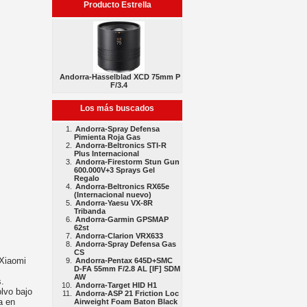
Producto Estrella
Andorra-Hasselblad XCD 75mm P
F/3.4
Los más buscados
Andorra-Spray Defensa
Pimienta Roja Gas
Andorra-Beltronics STI-R
Plus Internacional
Andorra-Firestorm Stun Gun
600.000V+3 Sprays Gel
Regalo
Andorra-Beltronics RX65e
(Internacional nuevo)
Andorra-Yaesu VX-8R
Tribanda
Andorra-Garmin GPSMAP
62st
Andorra-Clarion VRX633
Andorra-Spray Defensa Gas
CS
 Xiaomi
Andorra-Pentax 645D+SMC
D-FA 55mm F/2.8 AL [IF] SDM
AW
s.
Andorra-Target HID H1
olvo bajo
Andorra-ASP 21 Friction Loc
a en
Airweight Foam Baton Black