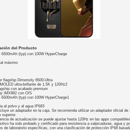
ación del Producto
e 6500mAh (typ) con 100W HyperCharge
 al máximo
r flagship Dimensity 8500-Ultra
AMOLED ultra-brillante de 1,5K y 120Hz2
lagship con acabado premium
y IMX882 con OIS
e 6500mAh (typ) con 100W HyperCharge1
a al polvo y al agua IP683
cluye un adaptador en la caja. Se recomienda utilizar un adaptador oficial de
 superior.
uencia de actualización se puede ajustar hasta 120Hz en las apps compatible
sitivo ha sido probado y certificado para resistencia a salpicaduras, agua y p
s de laboratorio específicas, con una clasificación de protección IP68 basad