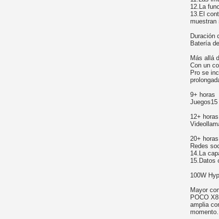
12.La fun
13.El con
muestran 
Duración d
Batería d
Más allá d
Con un co
Pro se in
prolongad
9+ horas
Juegos15
12+ horas
Videolla
20+ horas
Redes soc
14.La cap
15.Datos 
100W Hyp
Mayor com
POCO X8 P
amplia co
momento.