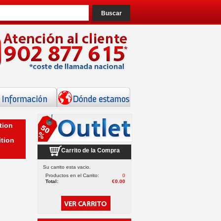
tion
Carrito de la Compra
Su carrito esta vacio.
Productos en el Carrito:
0
Total:
€0.00