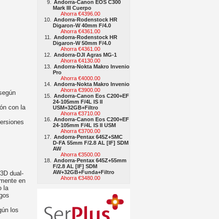
Andorra-Canon EOS C300
Mark III Cuerpo
Ahorra €4396.00
Andorra-Rodenstock HR
Digaron-W 40mm F/4.0
Ahorra €4361.00
Andorra-Rodenstock HR
Digaron-W 50mm F/4.0
Ahorra €4361.00
Andorra-DJI Agras MG-1
Ahorra €4130.00
Andorra-Nokta Makro Invenio
Pro
Ahorra €4000.00
Andorra-Nokta Makro Invenio
Ahorra €3900.00
 según
Andorra-Canon Eos C200+EF
24-105mm F/4L IS II
ón con la
USM+32GB+Filtro
Ahorra €3710.00
Andorra-Canon Eos C200+EF
ersiones
24-105mm F/4L IS II USM
Ahorra €3700.00
Andorra-Pentax 645Z+SMC
D-FA 55mm F/2.8 AL [IF] SDM
AW
Ahorra €3500.00
Andorra-Pentax 645Z+55mm
F/2.8 AL [IF] SDM
AW+32GB+Funda+Filtro
 3D dual-
Ahorra €3480.00
zmente en
 la
egos
gún los