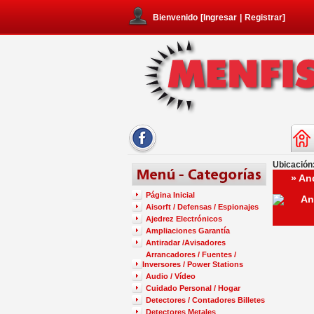
Bienvenido
[
Ingresar
|
Registrar
]
Ubicación
» An
Página Inicial
Aisorft / Defensas / Espionajes
Ajedrez Electrónicos
Ampliaciones Garantía
Antiradar /Avisadores
Arrancadores / Fuentes /
Inversores / Power Stations
Audio / Vídeo
Cuidado Personal / Hogar
Detectores / Contadores Billetes
Detectores Metales