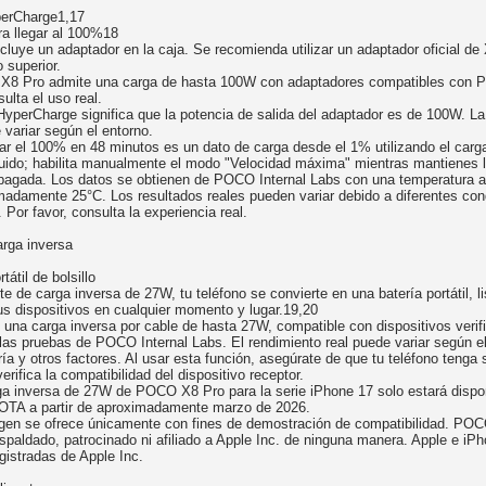
erCharge1,17
ra llegar al 100%18
cluye un adaptador en la caja. Se recomienda utilizar un adaptador oficial de
 superior.
8 Pro admite una carga de hasta 100W con adaptadores compatibles con P
sulta el uso real.
yperCharge significa que la potencia de salida del adaptador es de 100W. La
 variar según el entorno.
ar el 100% en 48 minutos es un dato de carga desde el 1% utilizando el carg
uido; habilita manualmente el modo "Velocidad máxima" mientras mantienes 
apagada. Los datos se obtienen de POCO Internal Labs con una temperatura 
madamente 25°C. Los resultados reales pueden variar debido a diferentes con
 Por favor, consulta la experiencia real.
rga inversa
tátil de bolsillo
e de carga inversa de 27W, tu teléfono se convierte en una batería portátil, li
us dispositivos en cualquier momento y lugar.19,20
 una carga inversa por cable de hasta 27W, compatible con dispositivos verif
 las pruebas de POCO Internal Labs. El rendimiento real puede variar según e
ría y otros factores. Al usar esta función, asegúrate de que tu teléfono tenga 
verifica la compatibilidad del dispositivo receptor.
ga inversa de 27W de POCO X8 Pro para la serie iPhone 17 solo estará dispo
OTA a partir de aproximadamente marzo de 2026.
gen se ofrece únicamente con fines de demostración de compatibilidad. PO
spaldado, patrocinado ni afiliado a Apple Inc. de ninguna manera. Apple e iP
gistradas de Apple Inc.