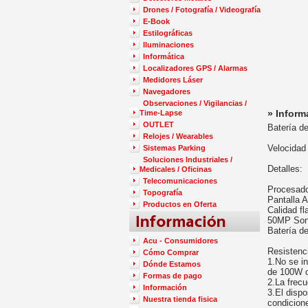
Drones / Fotografía / Videografía
E-Book
Estilográficas
Iluminaciones
Informática
Localizadores GPS / Alarmas
Medidores Láser
Navegadores
Observaciones / Vigilancias /
Time-Lapse
» Inform
OUTLET
Batería d
Relojes / Wearables
Velocidad
Sistemas Parking
Soluciones Industriales /
Detalles:
Medicales / Oficinas
Telecomunicaciones
Procesado
Topografía
Pantalla 
Productos en Oferta
Calidad f
50MP Son
Batería d
Acu - Consumidores
Resistenci
Cómo Comprar
1.No se in
Dónde Estamos
de 100W o
Formas de pago
2.La frec
Información
3.El dispo
Nuestra tienda fisica
condicione