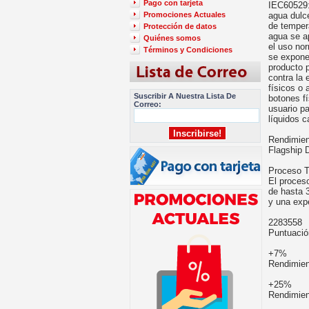
Pago con tarjeta
IEC60529:
Promociones Actuales
agua dulc
de tempera
Protección de datos
agua se ap
Quiénes somos
el uso nor
Términos y Condiciones
se expone
producto p
contra la 
físicos o 
Suscribir A Nuestra Lista De
botones fí
Correo:
usuario pa
líquidos 
Rendimien
Flagship 
Proceso 
El proces
de hasta 
y una exp
2283558
Puntuaci
+7%
Rendimien
+25%
Rendimien