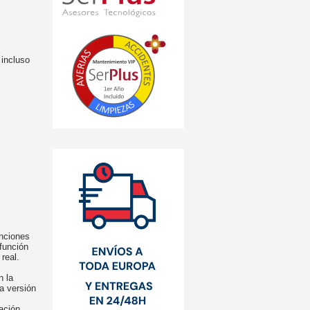
incluso
nciones
función
real.
n la
a versión
ación.