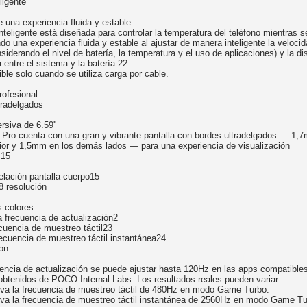
ligente
e una experiencia fluida y estable
nteligente está diseñada para controlar la temperatura del teléfono mientras s
do una experiencia fluida y estable al ajustar de manera inteligente la veloci
siderando el nivel de batería, la temperatura y el uso de aplicaciones) y la di
 entre el sistema y la batería.22
ble solo cuando se utiliza carga por cable.
rofesional
tradelgados
rsiva de 6.59''
ro cuenta con una gran y vibrante pantalla con bordes ultradelgados — 1,7
erior y 1,5mm en los demás lados — para una experiencia de visualización
.15
lación pantalla-cuerpo15
 resolución
s colores
a frecuencia de actualización2
cuencia de muestreo táctil23
ecuencia de muestreo táctil instantánea24
ion
uencia de actualización se puede ajustar hasta 120Hz en las apps compatible
obtenidos de POCO Internal Labs. Los resultados reales pueden variar.
iva la frecuencia de muestreo táctil de 480Hz en modo Game Turbo.
iva la frecuencia de muestreo táctil instantánea de 2560Hz en modo Game Tu