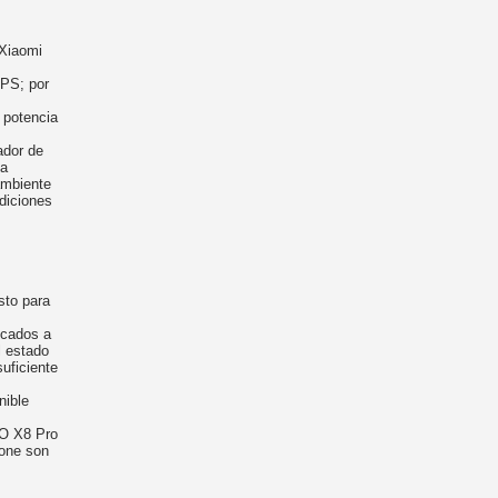
 Xiaomi
PS; por
 potencia
ador de
la
ambiente
diciones
sto para
icados a
l estado
suficiente
nible
CO X8 Pro
hone son