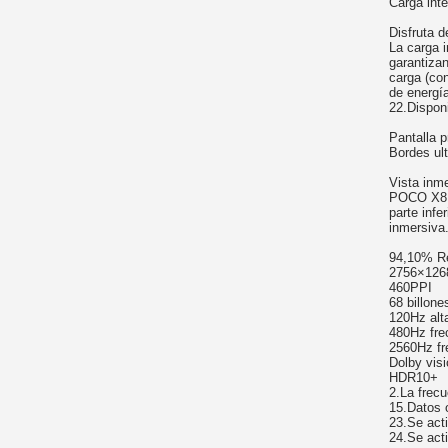
Carga inte
Disfruta d
La carga i
garantizan
carga (con
de energía
22.Disponi
Pantalla p
Bordes ul
Vista inme
POCO X8 P
parte inf
inmersiva
94,10% Re
2756×1268
460PPI
68 billone
120Hz alt
480Hz fre
2560Hz fr
Dolby vis
HDR10+
2.La frec
15.Datos 
23.Se act
24.Se act