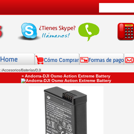
:
/
Accesorios
/
Baterías
/DJI
» Andorra-DJI Osmo Action Extreme Battery