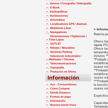
Drones / Fotografía / Videografía
E-Book
Estilográficas
Iluminaciones
Informática
Localizadores GPS / Alarmas
Medidores Láser
» Inform
Navegadores
Batería p
Observaciones / Vigilancias /
Time-Lapse
Ofrece ha
OUTLET
rápida PD
Relojes / Wearables
Ofrece ha
Sistemas Parking
temperatu
minutos.*
Soluciones Industriales /
*Probado e
Medicales / Oficinas
estabiliza
Telecomunicaciones
usarse so
Topografía
**Probado 
Productos en Oferta
estabiliza
usarse so
***Probad
Acu - Consumidores
la funció
usarse so
Cómo Comprar
Dónde Estamos
Especifca
Formas de pago
Información
Capacida
Nuestra tienda fisica
Temperatu