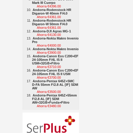
Mark III Cuerpo
Ahorra €4396.00
Andorra-Rodenstock HR
Digaron-W 40mm F/4.0
Ahorra €4361.00
Andorra-Rodenstock HR
Digaron-W 50mm F/4.0
Ahorra €4361.00
Andorra-DJI Agras MG-1
Ahorra €4130.00
Andorra-Nokta Makro Invenio
Pro
Ahorra €4000.00
Andorra-Nokta Makro Invenio
Ahorra €3900.00
Andorra-Canon Eos C200+EF
24-105mm F/4L IS II
USM+32GB+Filtro
Ahorra €3710.00
Andorra-Canon Eos C200+EF
24-105mm F/4L IS II USM
Ahorra €3700.00
Andorra-Pentax 645Z+SMC
D-FA 55mm F/2.8 AL [IF] SDM
AW
Ahorra €3500.00
Andorra-Pentax 645Z+55mm
F/2.8 AL [IF] SDM
AW+32GB+Funda+Filtro
Ahorra €3480.00