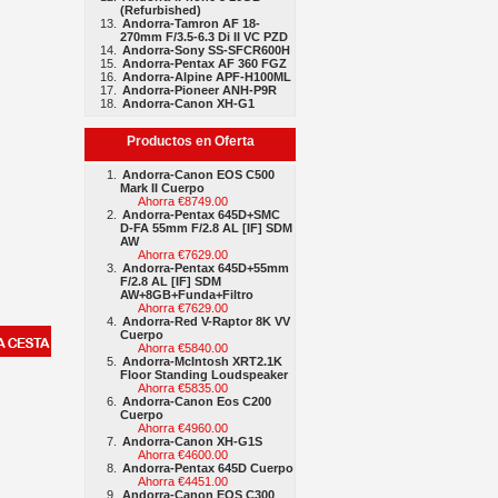
(Refurbished)
Andorra-Tamron AF 18-
270mm F/3.5-6.3 Di II VC PZD
Andorra-Sony SS-SFCR600H
Andorra-Pentax AF 360 FGZ
Andorra-Alpine APF-H100ML
Andorra-Pioneer ANH-P9R
Andorra-Canon XH-G1
Productos en Oferta
Andorra-Canon EOS C500
Mark II Cuerpo
Ahorra €8749.00
Andorra-Pentax 645D+SMC
D-FA 55mm F/2.8 AL [IF] SDM
AW
Ahorra €7629.00
Andorra-Pentax 645D+55mm
F/2.8 AL [IF] SDM
AW+8GB+Funda+Filtro
Ahorra €7629.00
Andorra-Red V-Raptor 8K VV
Cuerpo
Ahorra €5840.00
Andorra-McIntosh XRT2.1K
Floor Standing Loudspeaker
Ahorra €5835.00
Andorra-Canon Eos C200
Cuerpo
Ahorra €4960.00
Andorra-Canon XH-G1S
Ahorra €4600.00
Andorra-Pentax 645D Cuerpo
Ahorra €4451.00
Andorra-Canon EOS C300