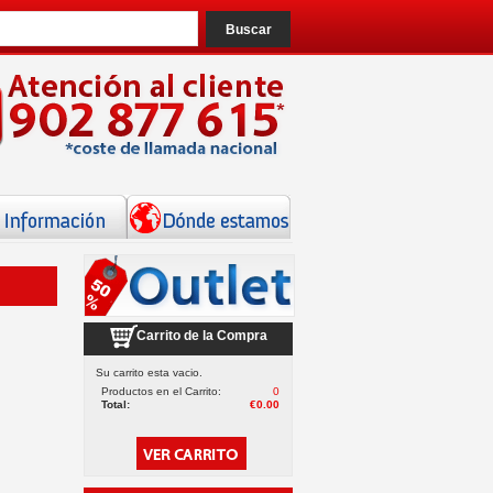
Carrito de la Compra
Su carrito esta vacio.
Productos en el Carrito:
0
Total:
€0.00