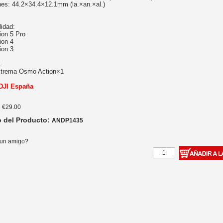
es: 44.2×34.4×12.1mm (la.×an.×al.)
lidad:
on 5 Pro
ion 4
ion 3
:
xtrema Osmo Action×1
 DJI España
:
€29.00
o del Producto:
ANDP1435
 un amigo?