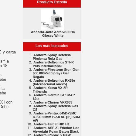
Producto Estrella
Andorra-Jarre AeroSkull HD
Glossy White
Los más buscados
C y carga
Andorra-Spray Defensa
Pimienta Roja Gas
s** a
Andorra-Beltronics STI-R
lo 18
Plus Internacional
Andorra-Firestorm Stun Gun
600.000V+3 Sprays Gel
a
Regalo
debe
Andorra-Beltronics RX65e
(Internacional nuevo)
Andorra-Yaesu VX-8R
 la
Tribanda
debe
Andorra-Garmin GPSMAP
62st
DJI con
Andorra-Clarion VRX633
Andorra-Spray Defensa Gas
 Debe
CS
Andorra-Pentax 645D+SMC
D-FA 55mm F/2.8 AL [IF] SDM
AW
Andorra-Target HID H1
Andorra-ASP 21 Friction Loc
Airweight Foam Baton Black
Andorra-iPhone 5 16GB