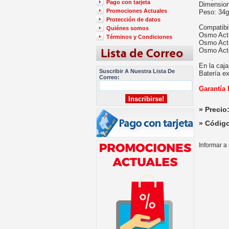
Pago con tarjeta
Dimension
Promociones Actuales
Peso: 34g
Protección de datos
Compatibi
Quiénes somos
Osmo Acti
Términos y Condiciones
Osmo Act
Osmo Act
En la caja
Suscribir A Nuestra Lista De
Batería e
Correo:
Garantía
» Precio
» Códig
Informar a