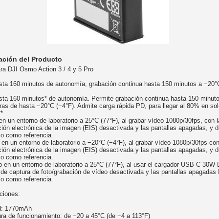
ación del Producto
ara DJI Osmo Action 3 / 4 y 5 Pro
sta 160 minutos de autonomía, grabación continua hasta 150 minutos a −20°
.
sta 160 minutos* de autonomía. Permite grabación continua hasta 150 minuto
ras de hasta −20°C (−4°F). Admite carga rápida PD, para llegar al 80% en so
**
n un entorno de laboratorio a 25°C (77°F), al grabar vídeo 1080p/30fps, con l
ción electrónica de la imagen (EIS) desactivada y las pantallas apagadas, y 
lo como referencia.
en un entorno de laboratorio a −20°C (−4°F), al grabar vídeo 1080p/30fps con
ción electrónica de la imagen (EIS) desactivada y las pantallas apagadas, y 
lo como referencia.
o en un entorno de laboratorio a 25°C (77°F), al usar el cargador USB-C 30W 
n de captura de foto/grabación de vídeo desactivada y las pantallas apagadas
lo como referencia.
ciones:
d: 1770mAh
ra de funcionamiento: de −20 a 45°C (de −4 a 113°F)