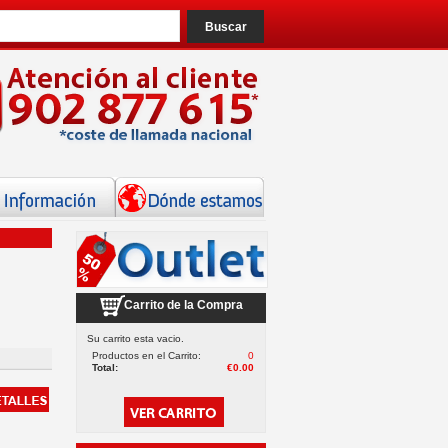
Carrito de la Compra
Su carrito esta vacio.
Productos en el Carrito:
0
Total:
€0.00