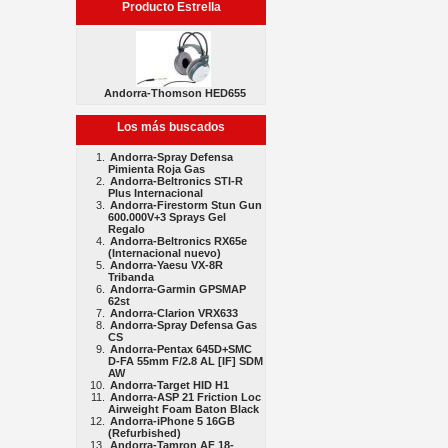
Producto Estrella
Andorra-Thomson HED655
Los más buscados
Andorra-Spray Defensa
Pimienta Roja Gas
Andorra-Beltronics STI-R
Plus Internacional
Andorra-Firestorm Stun Gun
600.000V+3 Sprays Gel
Regalo
Andorra-Beltronics RX65e
(Internacional nuevo)
Andorra-Yaesu VX-8R
Tribanda
Andorra-Garmin GPSMAP
62st
Andorra-Clarion VRX633
Andorra-Spray Defensa Gas
CS
Andorra-Pentax 645D+SMC
D-FA 55mm F/2.8 AL [IF] SDM
AW
Andorra-Target HID H1
Andorra-ASP 21 Friction Loc
Airweight Foam Baton Black
Andorra-iPhone 5 16GB
(Refurbished)
Andorra-Tamron AF 18-