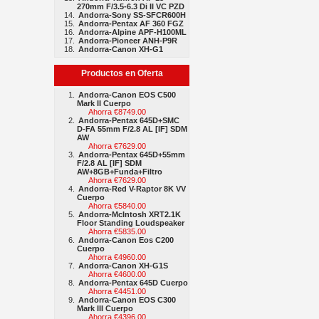
270mm F/3.5-6.3 Di II VC PZD
Andorra-Sony SS-SFCR600H
Andorra-Pentax AF 360 FGZ
Andorra-Alpine APF-H100ML
Andorra-Pioneer ANH-P9R
Andorra-Canon XH-G1
Productos en Oferta
Andorra-Canon EOS C500
Mark II Cuerpo
Ahorra €8749.00
Andorra-Pentax 645D+SMC
D-FA 55mm F/2.8 AL [IF] SDM
AW
Ahorra €7629.00
Andorra-Pentax 645D+55mm
F/2.8 AL [IF] SDM
AW+8GB+Funda+Filtro
Ahorra €7629.00
Andorra-Red V-Raptor 8K VV
Cuerpo
Ahorra €5840.00
Andorra-McIntosh XRT2.1K
Floor Standing Loudspeaker
Ahorra €5835.00
Andorra-Canon Eos C200
Cuerpo
Ahorra €4960.00
Andorra-Canon XH-G1S
Ahorra €4600.00
Andorra-Pentax 645D Cuerpo
Ahorra €4451.00
Andorra-Canon EOS C300
Mark III Cuerpo
Ahorra €4396.00