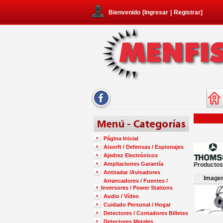
Bienvenido
[
Ingresar
|
Registrar
]
Página Inicial
Aisorft / Defensas / Espionajes
Ajedrez Electrónicos
Ampliaciones Garantía
Productos
Antiradar /Avisadores
Image
Arrancadores / Fuentes /
Inversores / Power Stations
Audio / Vídeo
Cuidado Personal / Hogar
Detectores / Contadores Billetes
Detectores Metales