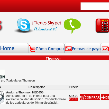
Thomson
 en:
/
Auriculares
/Thomson
n
Descripción
Precio
Andorra-Thomson HED655
Auriculares HI-FI de interior para una
€85.00
excelente calidad de sonido. Conductor base
€50.00
de los auriculares de 40mm dise&ntild…