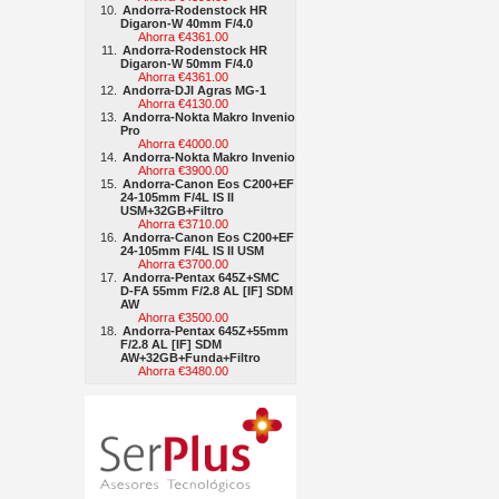
Andorra-Rodenstock HR
Digaron-W 40mm F/4.0
Ahorra €4361.00
Andorra-Rodenstock HR
Digaron-W 50mm F/4.0
Ahorra €4361.00
Andorra-DJI Agras MG-1
Ahorra €4130.00
Andorra-Nokta Makro Invenio
Pro
Ahorra €4000.00
Andorra-Nokta Makro Invenio
Ahorra €3900.00
Andorra-Canon Eos C200+EF
24-105mm F/4L IS II
USM+32GB+Filtro
Ahorra €3710.00
Andorra-Canon Eos C200+EF
24-105mm F/4L IS II USM
Ahorra €3700.00
Andorra-Pentax 645Z+SMC
D-FA 55mm F/2.8 AL [IF] SDM
AW
Ahorra €3500.00
Andorra-Pentax 645Z+55mm
F/2.8 AL [IF] SDM
AW+32GB+Funda+Filtro
Ahorra €3480.00