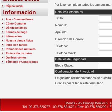
Por favor completar todos los campos marc
Página Inicial
Detalles Personales
Titulo:
Acu - Consumidores
Cómo Comprar
Nombre:
Dónde Estamos
Formas de pago
Apellido:
Información
Dirección de Correo:
Nuestra tienda fisica
Pago con tarjeta
Telefono:
Promociones Actuales
Telefono Movil:
Protección de datos
Quiénes somos
Detalles de Seguridad
Términos y Condiciones
Elegir Clave:
Configuracion de Privacidad
Le gustaria recibir novedades de nuestra
Gracias por rellenar este formulario
Menfis • Av.Princep Benlloch, 13
Tel. 00 376 820727 - 00 376 821670 • Fax: 00 376 866299 • 