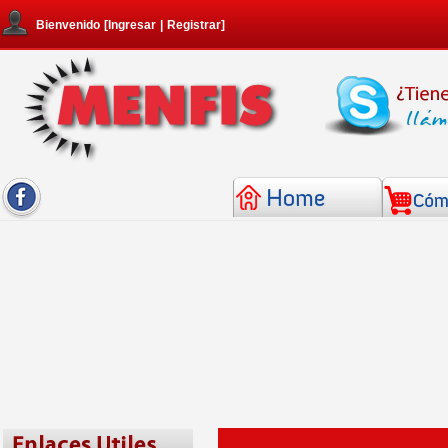
Bienvenido
[
Ingresar
|
Registrar
]