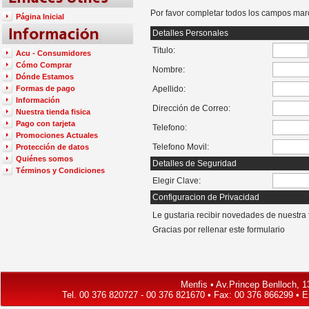
Por favor completar todos los campos marc
Página Inicial
Detalles Personales
Titulo:
Acu - Consumidores
Cómo Comprar
Nombre:
Dónde Estamos
Formas de pago
Apellido:
Información
Dirección de Correo:
Nuestra tienda fisica
Pago con tarjeta
Telefono:
Promociones Actuales
Telefono Movil:
Protección de datos
Quiénes somos
Detalles de Seguridad
Términos y Condiciones
Elegir Clave:
Configuracion de Privacidad
Le gustaria recibir novedades de nuestra
Gracias por rellenar este formulario
Menfis • Av.Princep Benlloch, 13
Tel. 00 376 820727 - 00 376 821670 • Fax: 00 376 866299 • 