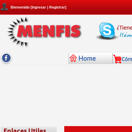
Bienvenido
[
Ingresar
|
Registrar
]